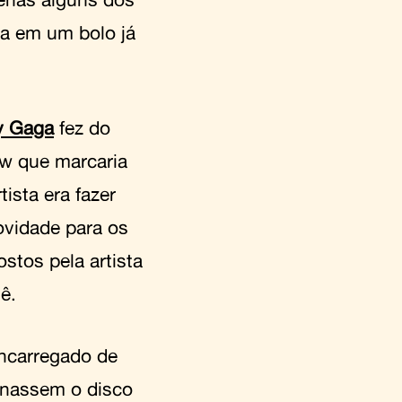
ja em um bolo já
y Gaga
fez do
ow que marcaria
ista era fazer
novidade para os
ostos pela artista
ê.
encarregado de
inassem o disco