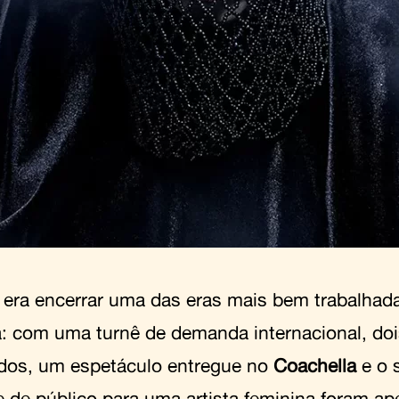
a era encerrar uma das eras mais bem trabalhad
: com uma turnê de demanda internacional, doi
dos, um espetáculo entregue no
Coachella
e o 
e de público para uma artista feminina foram a