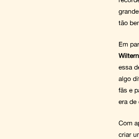
grande
tão be
Em par
Wiltern
essa de
algo d
fãs e p
era de
Com ap
criar 