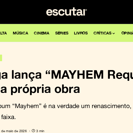
LTA
MÚSICA
CINEMA
SÉRIES
LIVROS
CRÍTICAS
OPINI
ga lança “MAYHEM Req
a própria obra
lbum “Mayhem” é na verdade um renascimento
faixa.
 de maio de 2026
3 min