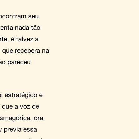
encontram seu
enta nada tão
te, é talvez a
s que recebera na
ão pareceu
 estratégico e
 que a voz de
asmagórica, ora
w previa essa