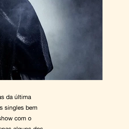
as da última
s singles bem
show com o
penas alguns dos