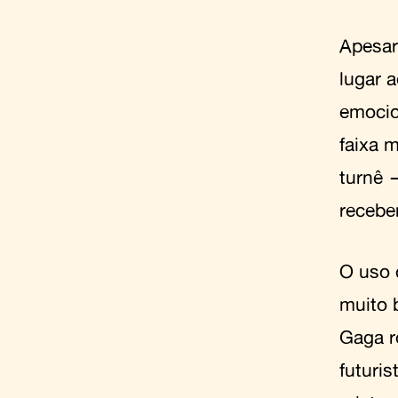
Apesar
lugar 
emocio
faixa 
turnê 
recebe
O uso 
muito 
Gaga r
futuri