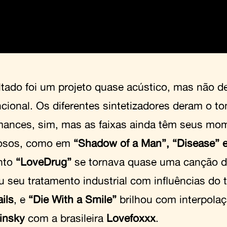
ltado foi um projeto quase acústico, mas não d
cional. Os diferentes sintetizadores deram o t
mances, sim, mas as faixas ainda têm seus mo
iosos, como em
“Shadow of a Man”, “Disease” e
nto
“LoveDrug”
se tornava quase uma canção de 
u seu tratamento industrial com influências do 
ils
, e
“Die With a Smile”
brilhou com interpola
insky
com a brasileira
Lovefoxxx
.