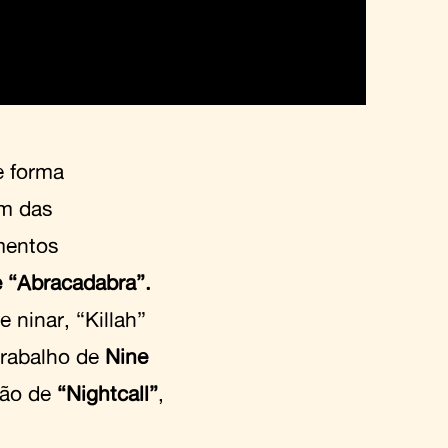
e forma
om das
mentos
 “Abracadabra”.
ninar, “Killah”
trabalho de
Nine
ção de
“Nightcall”
,