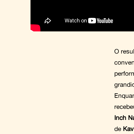
O resu
conven
perfor
grand
Enqua
recebe
Inch Na
de
Kav