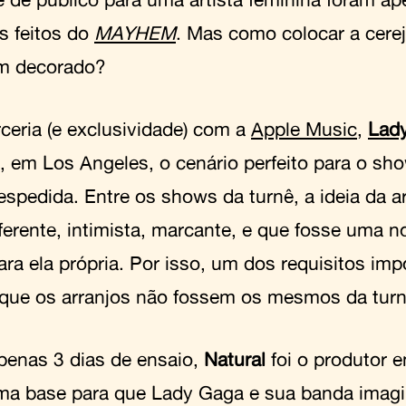
s feitos do
MAYHEM
. Mas como colocar a cere
m decorado?
ceria (e exclusividade) com a
Apple Music
,
Lad
, em Los Angeles, o cenário perfeito para o sh
spedida. Entre os shows da turnê, a ideia da art
iferente, intimista, marcante, e que fosse uma 
ara ela própria. Por isso, um dos requisitos imp
 que os arranjos não fossem os mesmos da turn
enas 3 dias de ensaio,
Natural
foi o produtor 
uma base para que Lady Gaga e sua banda imag