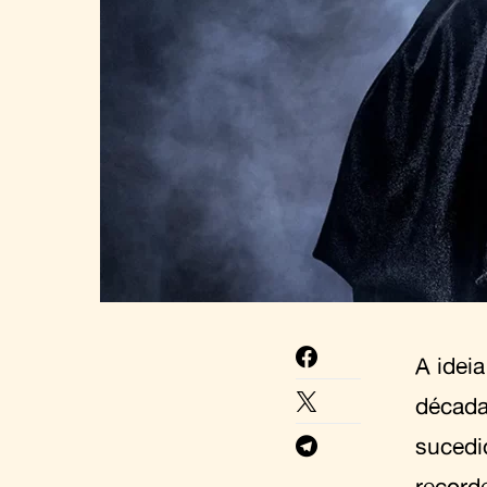
A idei
década
sucedi
record