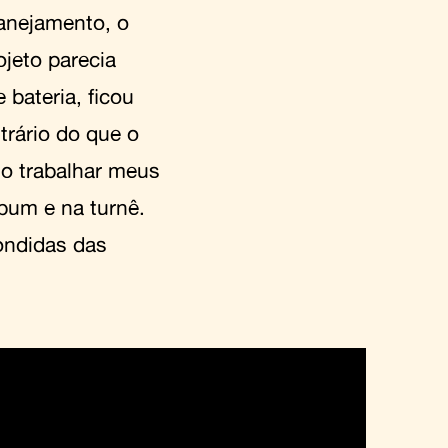
lanejamento, o
jeto parecia
 bateria, ficou
ntrário do que o
mo trabalhar meus
lbum e na turnê.
ondidas das