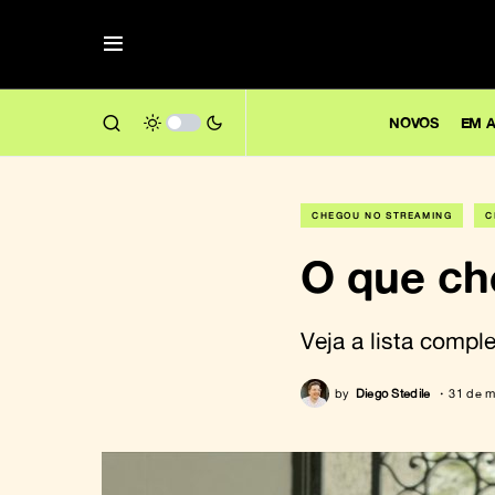
NOVOS
EM A
CHEGOU NO STREAMING
C
O que che
Veja a lista comple
by
Diego Stedile
31 de m