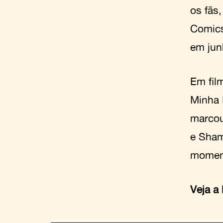
os fãs
Comics
em jun
Em fil
Minha 
marcou
e Sham
moment
Veja a 