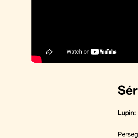
Sér
Lupin:
Perseg