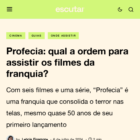
CINEMA
GUIAS
ONDE ASSISTIR
Profecia: qual a ordem para
assistir os filmes da
franquia?
Com seis filmes e uma série, “Profecia” é
uma franquia que consolida o terror nas
telas, mesmo quase 50 anos de seu
primeiro lançamento
by
Letícia Finamore
6 de julho de 2024
2 min