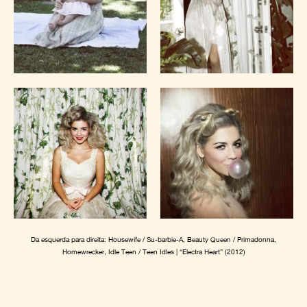
Da esquerda para direita: Housewife / Su-barbie-A, Beauty Queen / Primadonna,
Homewrecker, Idle Teen / Teen Idles | “Electra Heart” (2012)