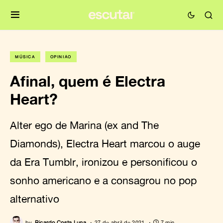
MÚSICA
OPINIÃO
Afinal, quem é Electra
Heart?
Alter ego de Marina (ex and The
Diamonds), Electra Heart marcou o auge
da Era Tumblr, ironizou e personificou o
sonho americano e a consagrou no pop
alternativo
by
Ricardo Costa Luna
27 de abril de 2021
7 min