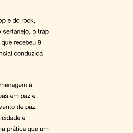
op e do rock,
 sertanejo, o trap
p que recebeu 9
ncial conduzida
homenagem à
soas em paz e
vento de paz,
icidade e
a prática que um