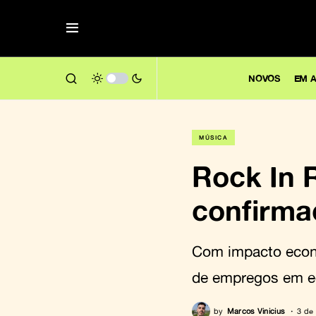
NOVOS
EM A
MÚSICA
Rock In 
confirma
Com impacto econ
de empregos em e
by
Marcos Vinicius
3 de