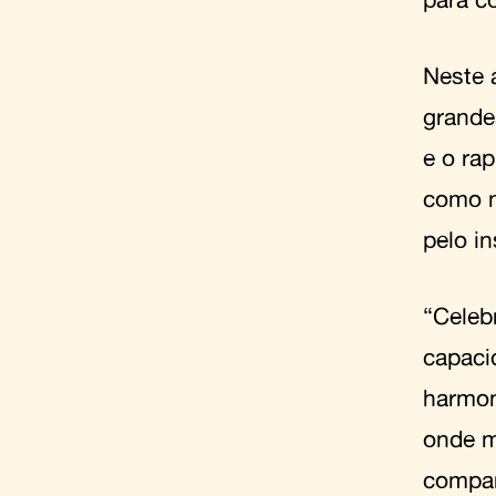
Neste 
grande
e o ra
como n
pelo in
“Celeb
capaci
harmon
onde m
compar