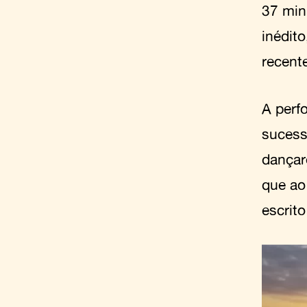
37 min
inédit
recent
A perf
sucess
dançar
que ao
escrit