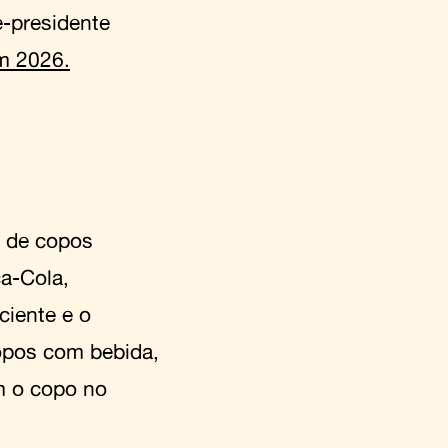
e-presidente
m 2026.
o de copos
ca-Cola,
iente e o
copos com bebida,
m o copo no