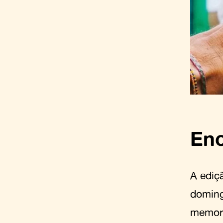
En
A ediç
doming
memorá