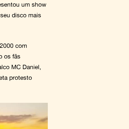
resentou um show
 seu disco mais
s 2000 com
o os fãs
alco MC Daniel,
eta protesto