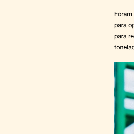
Foram 
para o
para r
tonela