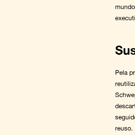
mundo 
execut
Sus
Pela p
reutil
Schwep
descar
seguid
reuso.