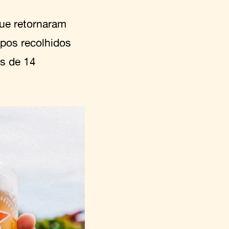
ue retornaram
opos recolhidos
is de 14