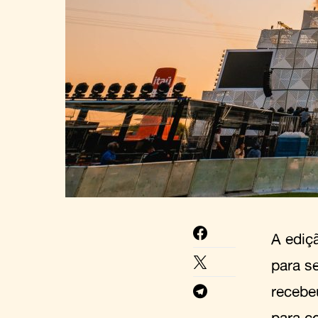
A ediç
para s
recebe
para c