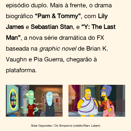
episódio duplo. Mais à frente, o drama
biográfico
“Pam & Tommy”
, com
Lily
James
e
Sebastian Stan
, e
“Y: The Last
Man”
, a nova série dramática do FX
baseada na
graphic novel
de Brian K.
Vaughn e Pia Guerra, chegarão à
plataforma.
Solar Opposites / Os Simpsons (crédito/Star+ Latam)