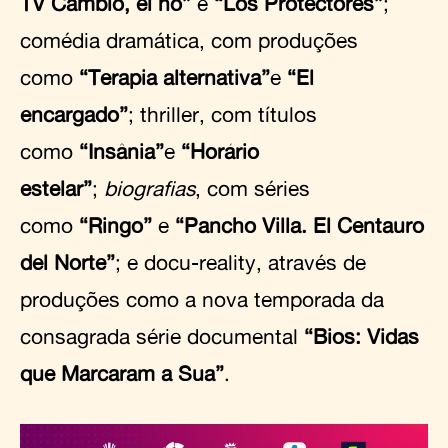
TV Cambió, él no”
e
“Los Protectores”
;
comédia dramática, com produções
como
“Terapia alternativa”
e
“El
encargado”
; thriller, com títulos
como
“Insânia”
e
“Horário
estelar”
;
biografias
, com séries
como
“Ringo”
e
“Pancho Villa. El Centauro
del Norte”
; e docu-reality, através de
produções como a nova temporada da
consagrada série documental
“Bios: Vidas
que Marcaram a Sua”
.