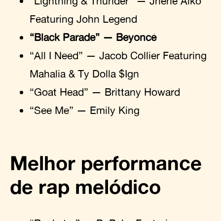
“Lightning & Thunder” — Jhené Aiko
Featuring John Legend
“Black Parade” — Beyoncé
“All I Need” — Jacob Collier Featuring
Mahalia & Ty Dolla $Ign
“Goat Head” — Brittany Howard
“See Me” — Emily King
Melhor performance
de rap melódico