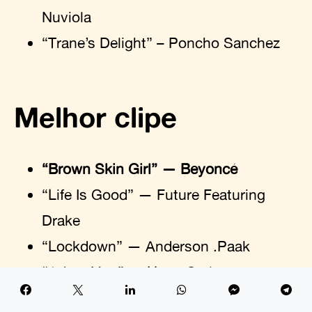
Nuviola
“Trane’s Delight” – Poncho Sanchez
Melhor clipe
“Brown Skin Girl” — Beyoncé
“Life Is Good” — Future Featuring
Drake
“Lockdown” — Anderson .Paak
“Adore You” — Harry Styles
“Goliath” — Woodkid