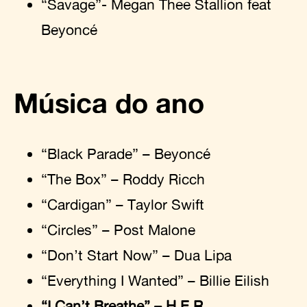
“Savage”- Megan Thee Stallion feat
Beyoncé
Música do ano
“Black Parade” – Beyoncé
“The Box” – Roddy Ricch
“Cardigan” – Taylor Swift
“Circles” – Post Malone
“Don’t Start Now” – Dua Lipa
“Everything I Wanted” – Billie Eilish
“I Can’t Breathe” – H.E.R.