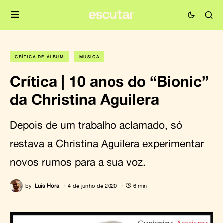
CRÍTICA DE ÁLBUM
MÚSICA
Crítica | 10 anos do “Bionic”
da Christina Aguilera
Depois de um trabalho aclamado, só
restava a Christina Aguilera experimentar
novos rumos para a sua voz.
by
Luis Hora
4 de junho de 2020
6 min