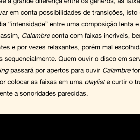
se a grande diferença entre os gêneros, as faix
ar em conta possibilidades de transições, isto 
ia “intensidade” entre uma composição lenta e 
 assim,
Calambre
conta com faixas incríveis, be
tes e por vezes relaxantes, porém mal escolhi
s sequencialmente. Quem ouvir o disco em ser
ing
passará por apertos para ouvir
Calambre
fo
or colocar as faixas em uma
playlist
e curtir o t
ente a sonoridades parecidas.