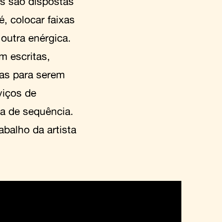
as são dispostas
é, colocar faixas
outra enérgica.
m escritas,
das para serem
viços de
ra de sequência.
rabalho da artista