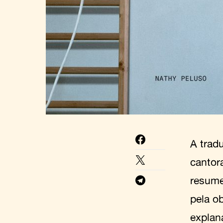
A trad
cantor
resume
pela o
explan