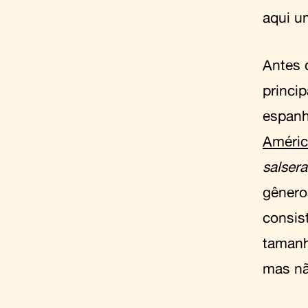
aqui 
Antes 
princi
espanh
Améric
salsera
gênero
consis
tamanh
mas nã