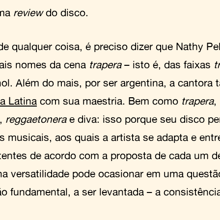
uma
review
do disco.
de qualquer coisa, é preciso dizer que Nathy P
pais nomes da cena
trapera
– isto é, das faixas
t
ol. Além do mais, por ser argentina, a cantora
a Latina
com sua maestria. Bem como
trapera
,
,
reggaetonera
e diva: isso porque seu disco p
s musicais, aos quais a artista se adapta e ent
tentes de acordo com a proposta de cada um d
a versatilidade pode ocasionar em uma questã
o fundamental, a ser levantada – a consistênci