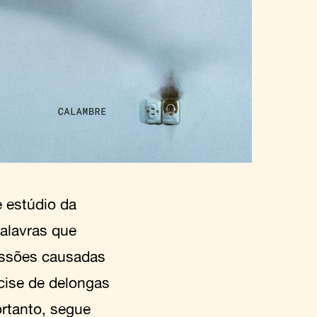
 estúdio da
palavras que
essões causadas
cise de delongas
ortanto, segue