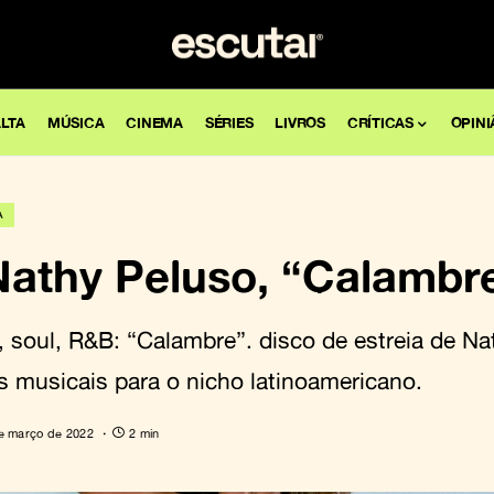
LTA
MÚSICA
CINEMA
SÉRIES
LIVROS
CRÍTICAS
OPINI
A
 Nathy Peluso, “Calambr
p, soul, R&B: “Calambre”. disco de estreia de Na
s musicais para o nicho latinoamericano.
e março de 2022
2 min