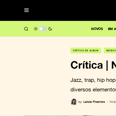
NOVOS
EM A
CRÍTICA DE ÁLBUM
MÚSIC
Crítica |
Jazz, trap, hip ho
diversos elemento
by
Letícia Finamore
14 d