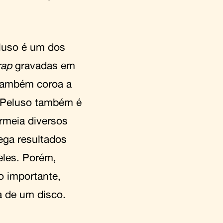
eluso é um dos
rap
gravadas em
 também coroa a
 Peluso também é
ermeia diversos
rega resultados
eles. Porém,
o importante,
a de um disco.