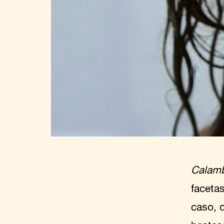
Calam
faceta
caso, 