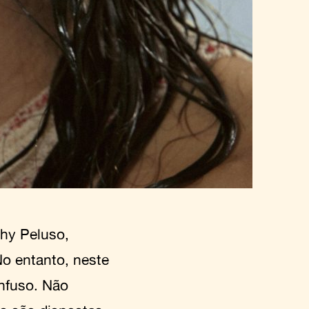
thy Peluso,
No entanto, neste
onfuso. Não