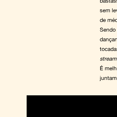
bastas
sem lev
de méd
Sendo
dançan
tocada
stream
É melh
juntam