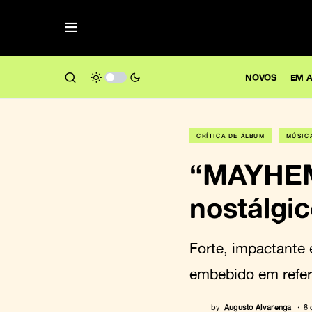
NOVOS
EM A
CRÍTICA DE ÁLBUM
MÚSIC
“MAYHEM”
nostálgi
Forte, impactante
embebido em refer
by
Augusto Alvarenga
8 