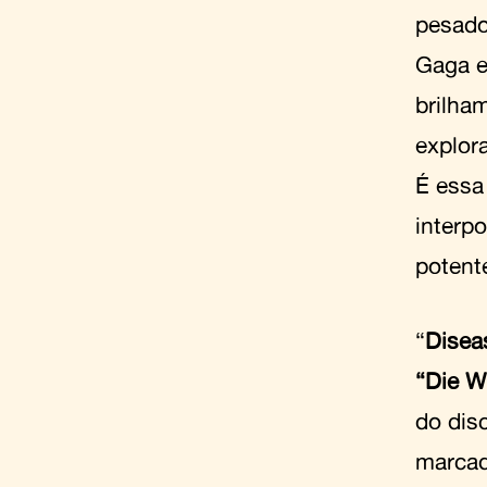
pesad
Gaga e
brilha
explor
É essa
interp
potent
“
Disea
“Die W
do dis
marcad