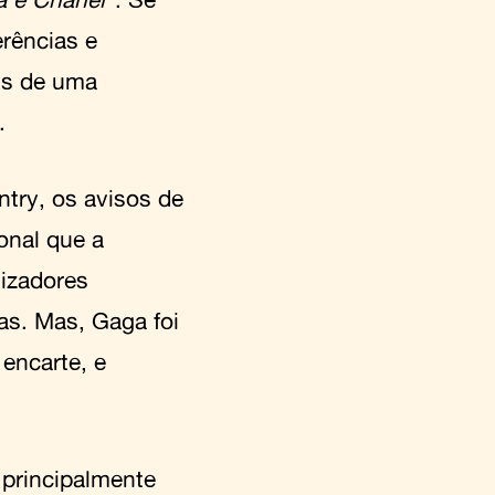
erências e
ns de uma
.
ntry, os avisos de
ional que a
tizadores
cas. Mas, Gaga foi
encarte, e
e principalmente