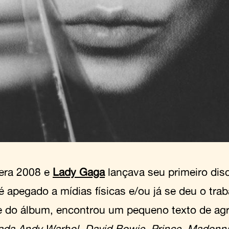
era 2008 e
Lady Gaga
lançava seu primeiro dis
 apegado a mídias físicas e/ou já se deu o traba
e do álbum, encontrou um pequeno texto de ag
ada Andy Warhol, David Bowie, Prince, Madonn