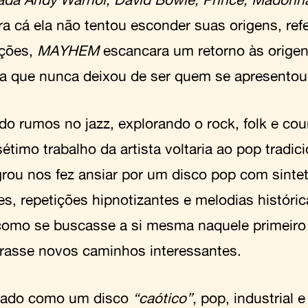
ra cá ela não tentou esconder suas origens, ref
ações,
MAYHEM
escancara um retorno às orige
a que nunca deixou de ser quem se apresentou
ndo rumos no jazz, explorando o rock, folk e cou
étimo trabalho da artista voltaria ao pop tradic
rou nos fez ansiar por um disco pop com sinte
es, repetições hipnotizantes e melodias históri
como se buscasse a si mesma naquele primeiro 
rasse novos caminhos interessantes.
iado como um disco
“caótico”
, pop, industrial 