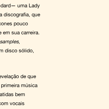
andard— uma Lady
 discografia, que
ícones pouco
 em sua carreira.
samples
,
m disco sólido,
revelação de que
a primeira música
batidas bem
 com vocais