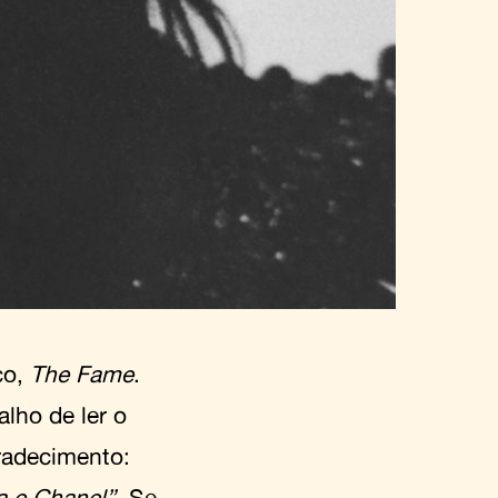
co,
The Fame
.
lho de ler o
radecimento:
a e Chanel”
. Se