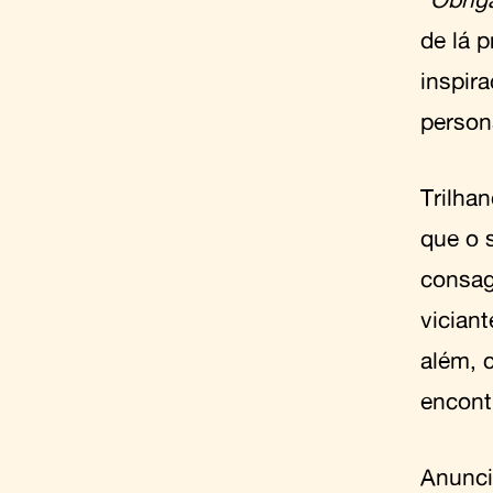
de lá p
inspir
person
Trilha
que o s
consag
viciant
além, 
encont
Anunc