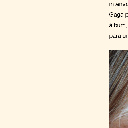
intens
Gaga p
álbum,
para u