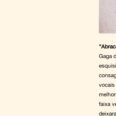
“Abrac
Gaga d
esquis
consag
vocais
melhor
faixa 
deixar