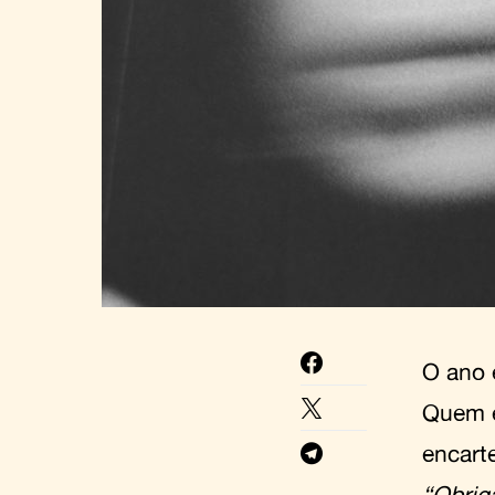
O ano 
Quem é
encart
“Obrig