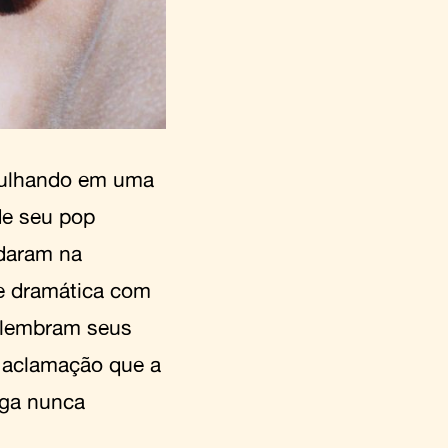
gulhando em uma
de seu pop
udaram na
te dramática com
e lembram seus
e aclamação que a
aga nunca