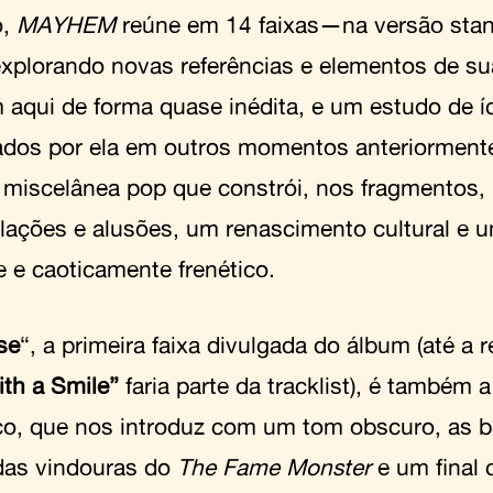
o,
MAYHEM
reúne em 14 faixas—na versão st
xplorando novas referências e elementos de sua
m aqui de forma quase inédita, e um estudo de 
ados por ela em outros momentos anteriormente
 miscelânea pop que constrói, nos fragmentos,
olações e alusões, um renascimento cultural e u
e e caoticamente frenético.
se
“, a primeira faixa divulgada do álbum (até a 
ith a Smile”
faria parte da tracklist), é também 
co, que nos introduz com um tom obscuro, as 
as vindouras do
The Fame Monster
e um final