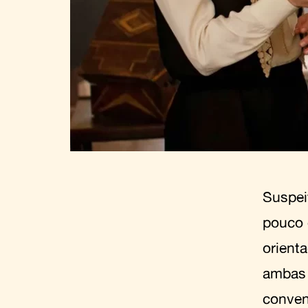
Suspei
pouco 
orient
ambas 
convenc