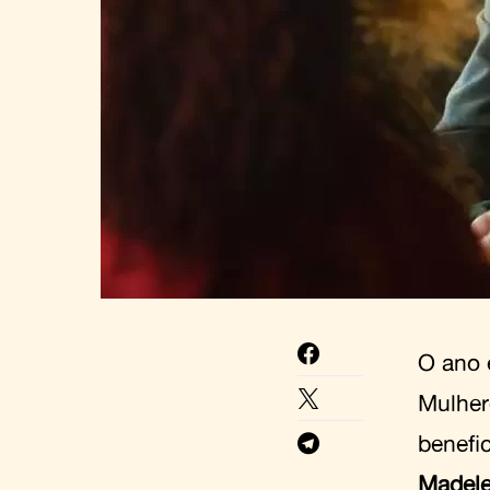
O ano 
Mulher
benefi
Madele