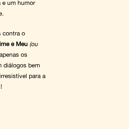
a e um humor
e.
 contra o
ime é Meu
(ou
 apenas os
m diálogos bem
resistível para a
!