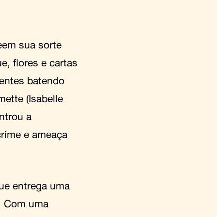
eem sua sorte
, flores e cartas
ientes batendo
ette (Isabelle
ntrou a
crime e ameaça
que entrega uma
a. Com uma