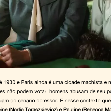
é 1930 e Paris ainda é uma cidade machista e 
es não podem votar, homens abusam de seu po
ciam do cenário opressor. É nesse contexto q
ine (Nadia Taraszkievicz) e Pauline (Rebecca M