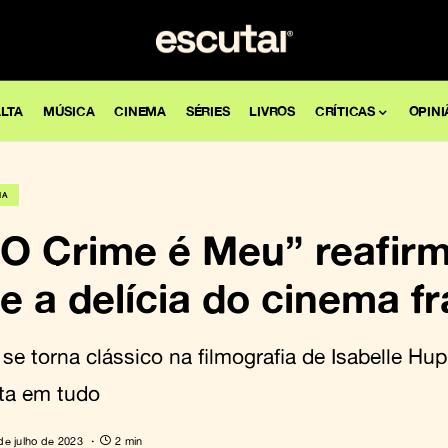
LTA
MÚSICA
CINEMA
SÉRIES
LIVROS
CRÍTICAS
OPINI
MA
 “O Crime é Meu” reafir
e a delícia do cinema f
se torna clássico na filmografia de Isabelle Hu
rta em tudo
de julho de 2023
2 min