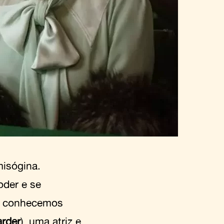
misógina.
der e se
ue conhecemos
arder
), uma atriz e