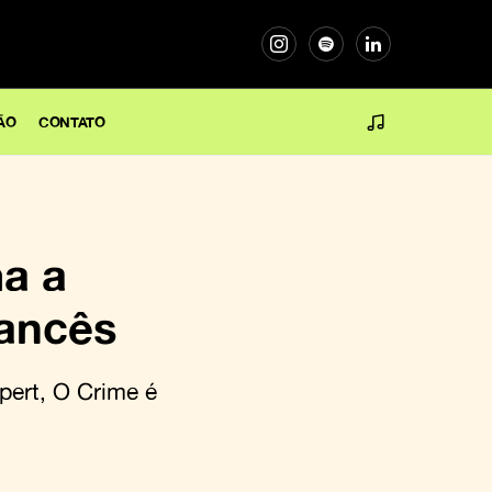
ÃO
CONTATO
ma a
rancês
ppert, O Crime é