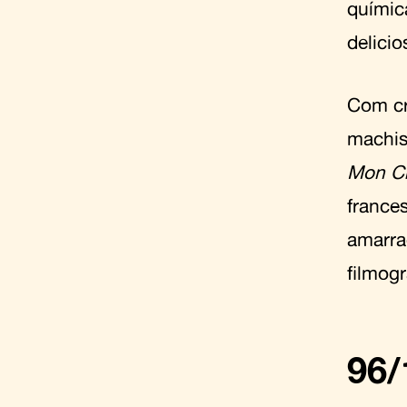
químic
delicio
Com cr
machis
Mon Cr
france
amarrad
filmog
96/