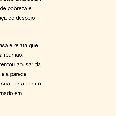
de pobreza e
aça de despejo
sa e relata que
 reunião,
tentou abusar da
 ela parece
 sua porta com o
ormado em