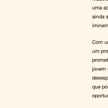
uma ad
ainda 
iminen
Com um
um pro
promet
jovem 
desesp
que po
oportu