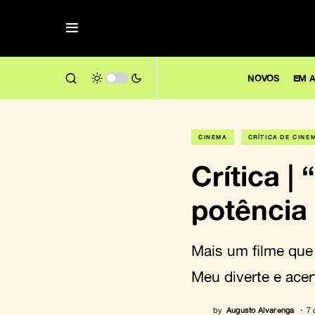
NOVOS
EM A
CINEMA
CRÍTICA DE CINE
Crítica |
potência 
Mais um filme que 
Meu diverte e ace
by
Augusto Alvarenga
7 