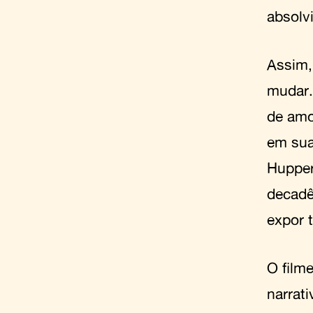
absolvi
Assim,
mudar.
de amo
em sua
Hupper
decadê
expor t
O film
narrat