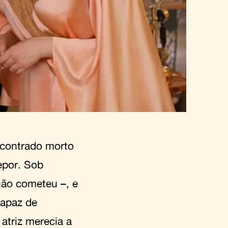
ncontrado morto
epor. Sob
 não cometeu –, e
apaz de
 atriz merecia a