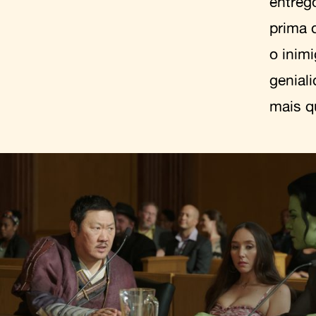
entreg
prima 
o inim
genial
mais qu