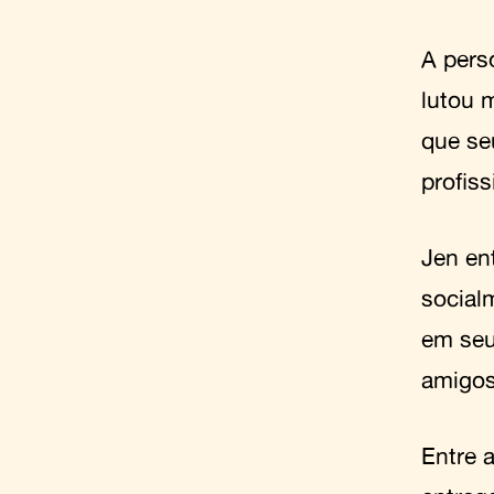
A pers
lutou 
que se
profis
Jen en
social
em seu
amigos
Entre 