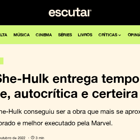
LTA
MÚSICA
CINEMA
SÉRIES
LIVROS
CRÍTICAS
OPINI
S
| She-Hulk entrega temp
te, autocrítica e certeira
he-Hulk conseguiu ser a obra que mais se apro
rado e melhor executado pela Marvel.
outubro de 2022
3 min