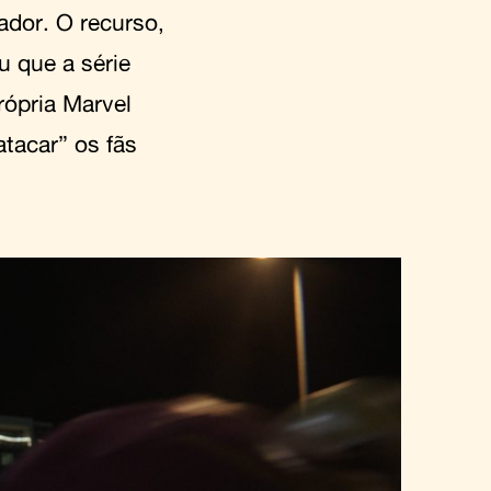
dor. O recurso,
iu que a série
rópria Marvel
tacar” os fãs