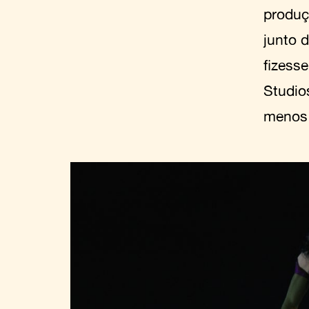
produç
junto 
fizess
Studio
menos 