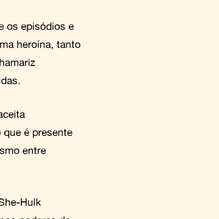
e os episódios e
uma heroína, tanto
chamariz
idas.
aceita
 que é presente
esmo entre
 She-Hulk