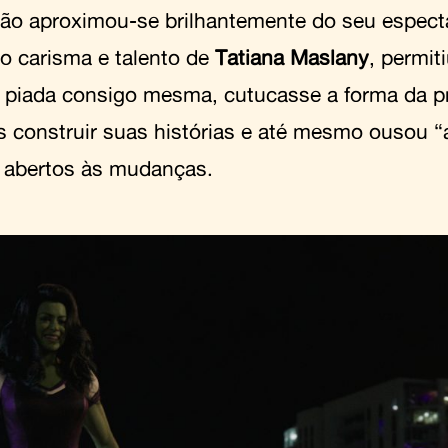
ão aproximou-se brilhantemente do seu especta
do carisma e talento de
Tatiana Maslany
, permit
e piada consigo mesma, cutucasse a forma da p
s construir suas histórias e até mesmo ousou “a
abertos às mudanças.