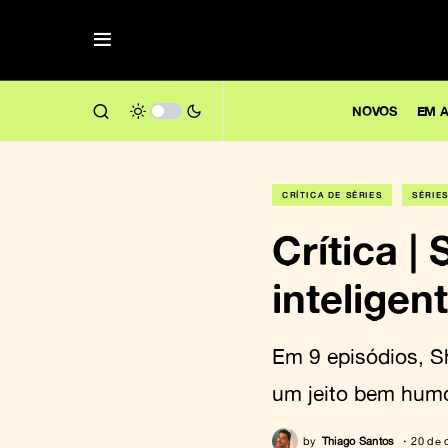
NOVOS
EM A
CRÍTICA DE SÉRIES
SÉRIE
Crítica 
inteligen
Em 9 episódios, S
um jeito bem humo
by
Thiago Santos
20 de 