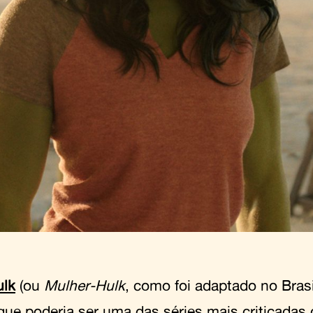
lk
(ou
Mulher-Hulk
, como foi adaptado no Brasi
 que poderia ser uma das séries mais criticadas