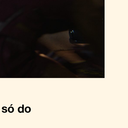
 só do