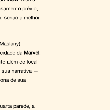
nsamento prévio,
, senão a melhor
 Maslany)
acidade da
Marvel
.
ito além do local
 sua narrativa —
dona de sua
uarta parede, a