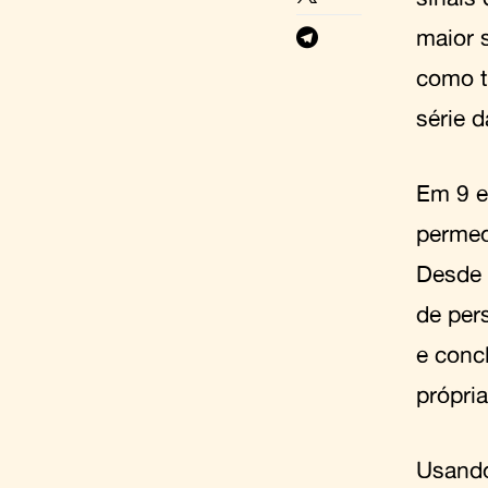
maior 
como t
série 
Em 9 e
permeo
Desde 
de per
e conc
própria
Usando