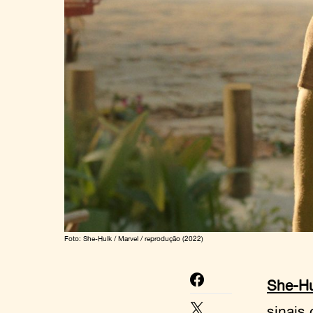
Foto: She-Hulk / Marvel / reprodução (2022)
She-Hu
sinais