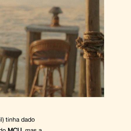
l) tinha dado
 do
MCU
, mas a