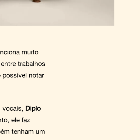
unciona muito
ntre trabalhos
é possível notar
s vocais,
Diplo
to, ele faz
mbém tenham um