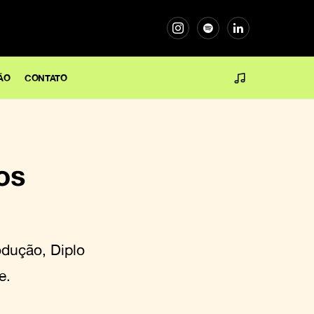
ÃO
CONTATO
os
odução, Diplo
e.