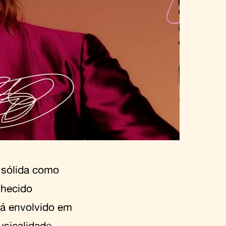
 sólida como
nhecido
tá envolvido em
musicalidade