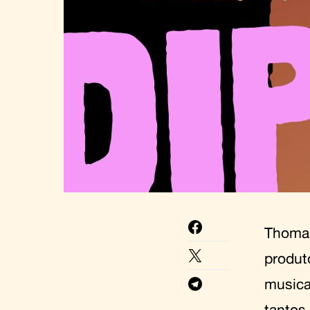
Thomas
produt
music
tantos 