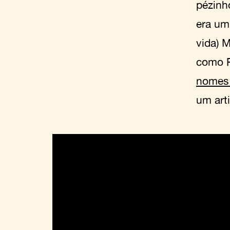
pézinh
era um
vida) 
como R
nomes
um art