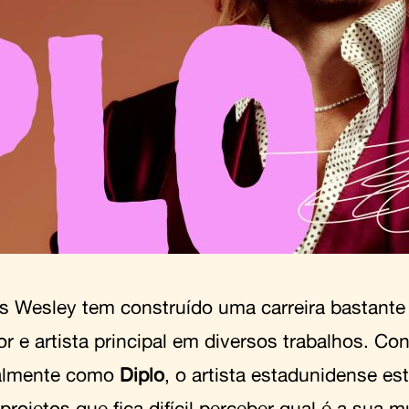
 Wesley tem construído uma carreira bastante
or e artista principal em diversos trabalhos. Co
almente como
Diplo
, o artista estadunidense es
projetos que fica difícil perceber qual é a sua 