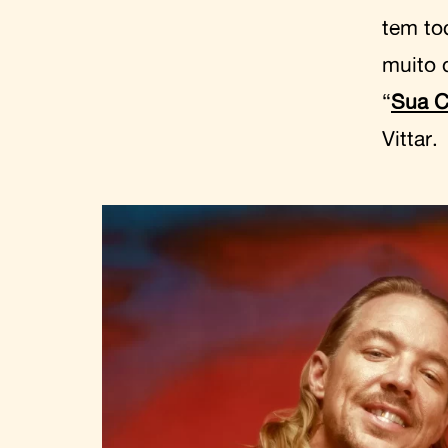
tem to
muito 
“
Sua C
Vittar.