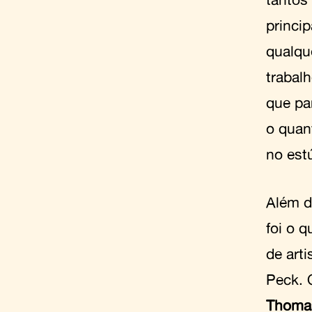
princip
qualqu
trabal
que pa
o quan
no est
Além d
foi o 
de art
Peck. 
Thomas