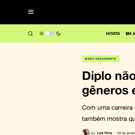
NOVOS
EM A
MODO DESCOBERTA
Diplo nã
gêneros 
Com uma carreira 
também mostra qu
by
Luis Hora
30 de janei