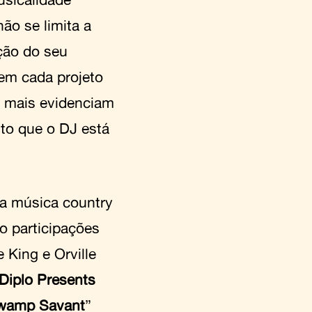
não se limita a
ção do seu
em cada projeto
e mais evidenciam
to que o DJ está
 a música country
o participações
 King e Orville
Diplo Presents
Swamp Savant
”