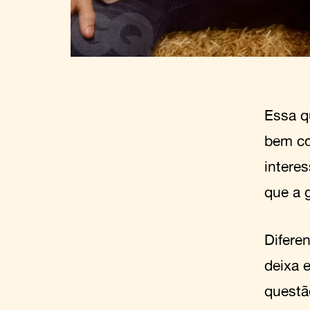
Essa q
bem co
interes
que a 
Difere
deixa e
questã