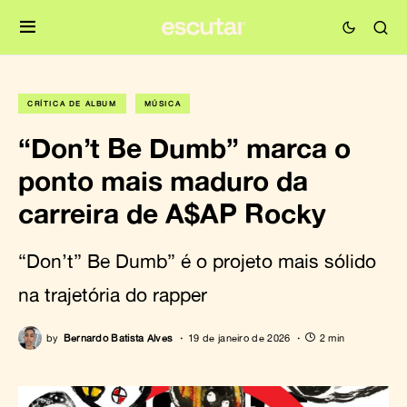
CRÍTICA DE ÁLBUM
MÚSICA
“Don’t Be Dumb” marca o
ponto mais maduro da
carreira de A$AP Rocky
“Don’t” Be Dumb” é o projeto mais sólido
na trajetória do rapper
by
Bernardo Batista Alves
19 de janeiro de 2026
2 min