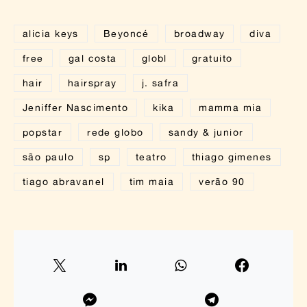
alicia keys
Beyoncé
broadway
diva
free
gal costa
globl
gratuito
hair
hairspray
j. safra
Jeniffer Nascimento
kika
mamma mia
popstar
rede globo
sandy & junior
são paulo
sp
teatro
thiago gimenes
tiago abravanel
tim maia
verão 90