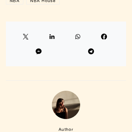
NBA
NBA House
Author