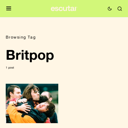
Browsing Tag
Britpop
1 post