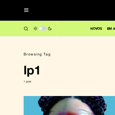
NOVOS
EM A
Browsing Tag
lp1
1 post