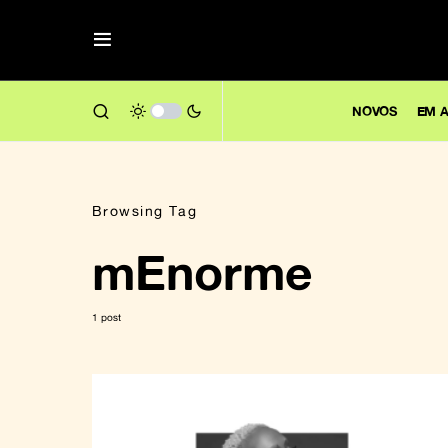
NOVOS
EM A
Browsing Tag
mEnorme
1 post