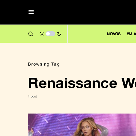
NOVOS
EM A
Browsing Tag
Renaissance Wo
1 post