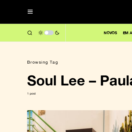
NOVOS
EM A
Browsing Tag
Soul Lee – Paul
1 post