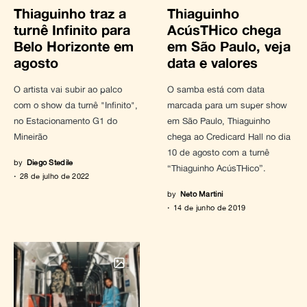
Thiaguinho traz a
Thiaguinho
turnê Infinito para
AcúsTHico chega
Belo Horizonte em
em São Paulo, veja
agosto
data e valores
O artista vai subir ao palco
O samba está com data
com o show da turnê "Infinito",
marcada para um super show
no Estacionamento G1 do
em São Paulo, Thiaguinho
Mineirão
chega ao Credicard Hall no dia
10 de agosto com a turnê
by
Diego Stedile
“Thiaguinho AcúsTHico”.
28 de julho de 2022
by
Neto Martini
14 de junho de 2019