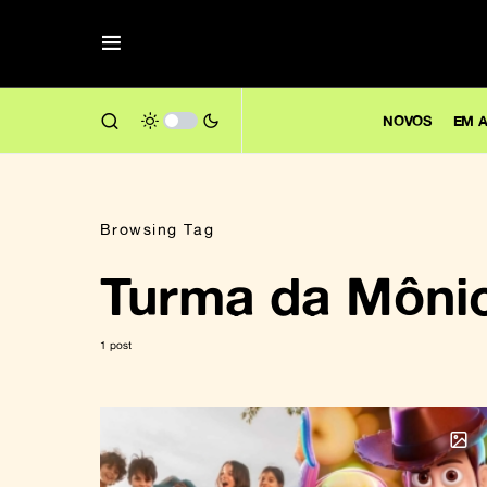
NOVOS
EM A
Browsing Tag
Turma da Mônic
1 post