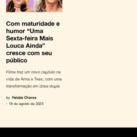
Com maturidade e
humor “Uma
Sexta-feira Mais
Louca Ainda”
cresce com seu
público
Filme traz um novo capítulo na
vida de Anna e Tess, com uma
transformação em dose dupla
by
Heloiza Chaves
19 de agosto de 2025