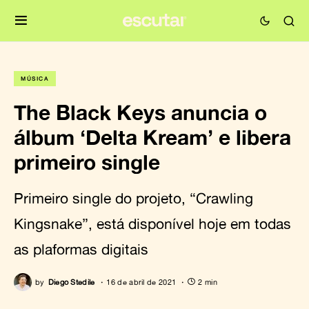
MÚSICA
The Black Keys anuncia o
álbum ‘Delta Kream’ e libera
primeiro single
Primeiro single do projeto, “Crawling
Kingsnake”, está disponível hoje em todas
as plaformas digitais
by
Diego Stedile
16 de abril de 2021
2 min