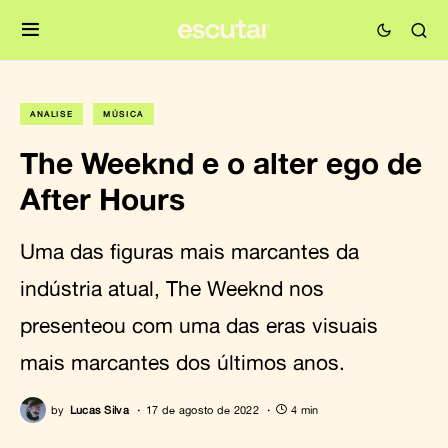
ANÁLISE
MÚSICA
The Weeknd e o alter ego de
After Hours
Uma das figuras mais marcantes da
indústria atual, The Weeknd nos
presenteou com uma das eras visuais
mais marcantes dos últimos anos.
by
Lucas Silva
17 de agosto de 2022
4 min