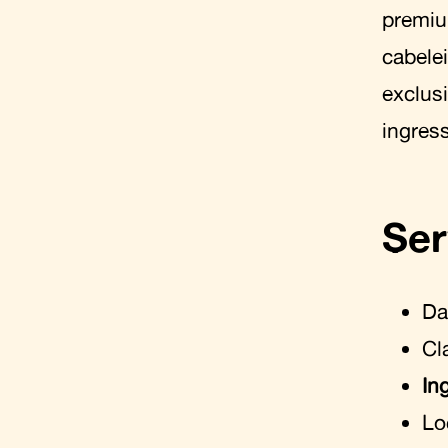
premiu
cabele
exclus
ingres
Ser
Da
Cl
In
Lo