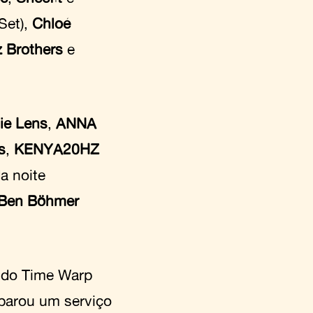
Set),
Chloé
z Brothers
e
ie Lens
,
ANNA
s
,
KENYA20HZ
a noite
Ben Böhmer
s do Time Warp
eparou um serviço