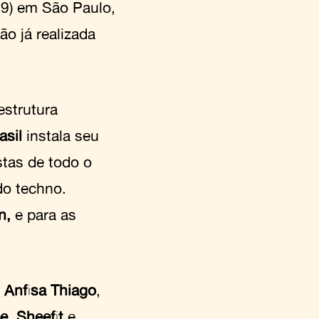
19) em São Paulo,
ão já realizada
estrutura
asil
instala seu
stas de todo o
o techno.
n,
e para as
,
Anfisa Thiago
,
e
,
Sheefit
e