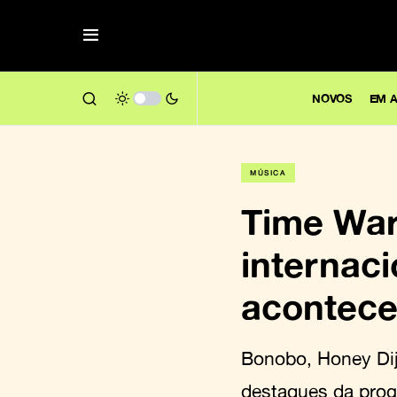
NOVOS
EM A
MÚSICA
Time Warp
internac
acontece
Bonobo, Honey Dij
destaques da pro