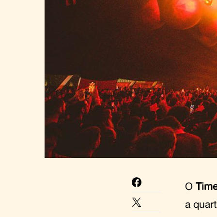
O
Time
a quar