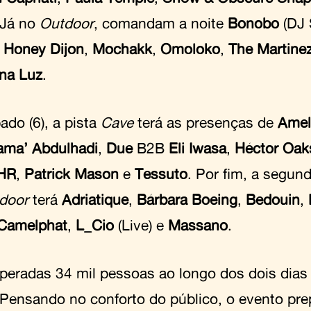
 Já no
Outdoor
, comandam a noite
Bonobo
(DJ 
,
Honey Dijon
,
Mochakk
,
Omoloko
,
The Martine
ina Luz
.
ado (6), a pista
Cave
terá as presenças de
Amel
ma’ Abdulhadi
,
Due
B2B
Eli Iwasa
,
Héctor Oak
HR
,
Patrick Mason
e
Tessuto
. Por fim, a segund
door
terá
Adriatique
,
Bárbara Boeing
,
Bedouin
,
Camelphat
,
L_Cio
(Live) e
Massano
.
peradas 34 mil pessoas ao longo dos dois dia
. Pensando no conforto do público, o evento pr