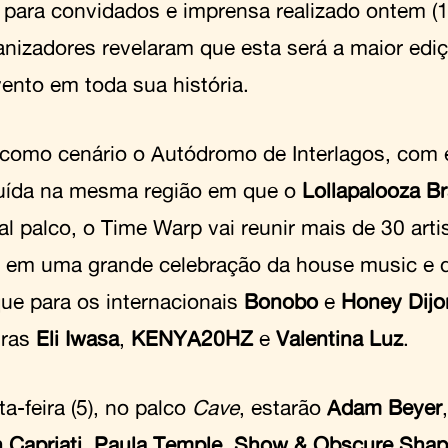
 para convidados e imprensa realizado ontem (
anizadores revelaram que esta será a maior ediç
vento em toda sua história.
como cenário o Autódromo de Interlagos, com 
uída na mesma região em que o
Lollapalooza Br
al palco, o Time Warp vai reunir mais de 30 arti
em uma grande celebração da house music e d
ue para os internacionais
Bonobo
e
Honey Dijo
iras
Eli Iwasa
,
KENYA20HZ
e
Valentina Luz
.
a-feira (5), no palco
Cave
, estarão
Adam Beyer
 Capriati
,
Paula Temple
,
Show & Obscure Shap