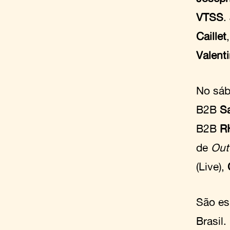
VTSS
.
Caillet
Valent
No sáb
B2B
Sa
B2B
R
de
Out
(Live),
São es
Brasil