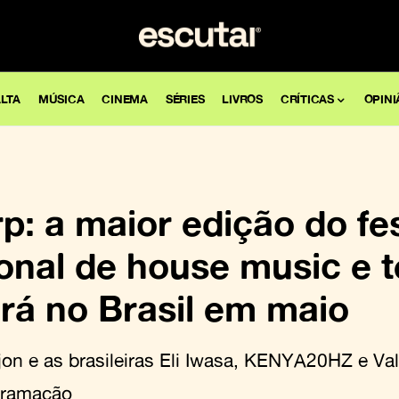
LTA
MÚSICA
CINEMA
SÉRIES
LIVROS
CRÍTICAS
OPINI
: a maior edição do fes
ional de house music e 
rá no Brasil em maio
on e as brasileiras Eli Iwasa, KENYA20HZ e Val
gramação