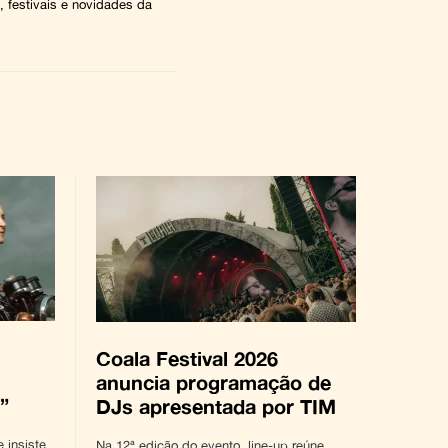
 festivais e novidades da
Coala Festival 2026
anuncia programação de
”
DJs apresentada por TIM
 insiste
Na 12ª edição do evento, line-up reúne