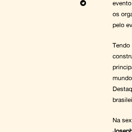
evento
os org
pelo e
Tendo 
constr
princip
mundo 
Destaq
brasile
Na sext
Joseph