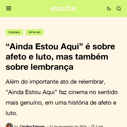
CINEMA
OPINIÃO
“Ainda Estou Aqui” é sobre
afeto e luto, mas também
sobre lembrança
Além do importante ato de relembrar,
“Ainda Estou Aqui” faz cinema no sentido
mais genuíno, em uma história de afeto e
luto.
by
Carolina Palermo
21 de novembro de 2024
3 min