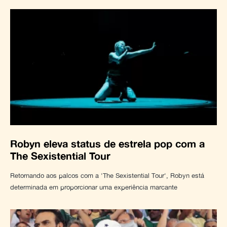
Robyn eleva status de estrela pop com a
The Sexistential Tour
Retornando aos palcos com a 'The Sexistential Tour', Robyn está
determinada em proporcionar uma experiência marcante