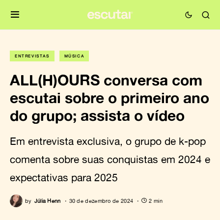
ENTREVISTAS
MÚSICA
ALL(H)OURS conversa com
escutai sobre o primeiro ano
do grupo; assista o vídeo
Em entrevista exclusiva, o grupo de k-pop
comenta sobre suas conquistas em 2024 e
expectativas para 2025
by
Júlia Henn
30 de dezembro de 2024
2 min