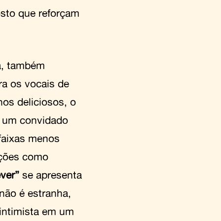
sto que reforçam
sa, também
ra os vocais de
os deliciosos, o
é um convidado
faixas menos
nções como
ever”
se apresenta
não é estranha,
intimista em um