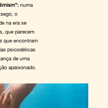
timism”:
numa
ssego, o
de na era se
es, que parecem
as que encontram
das psicodélicas
fiança de uma
ção apaixonado.