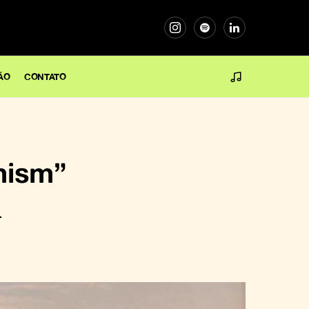
ÃO
CONTATO
imism”
.