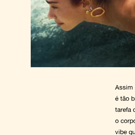
Assim 
é tão 
tarefa 
o corp
vibe q