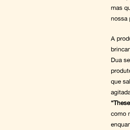
mas qu
nossa 
A pro
brinca
Dua se
produt
que sa
agitad
“These
como m
enqua