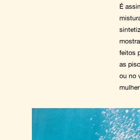
É assi
mistur
sinteti
mostra
feitos
as pis
ou no 
mulher