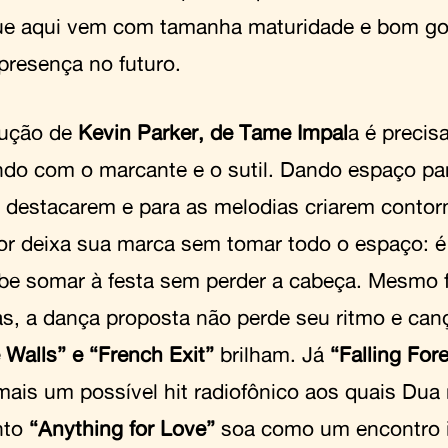
e aqui vem com tamanha maturidade e bom go
presença no futuro.
dução de
Kevin Parker, de Tame Impal
a é preci
ndo com o marcante e o sutil. Dando espaço pa
 destacarem e para as melodias criarem contorn
or deixa sua marca sem tomar todo o espaço: 
be somar à festa sem perder a cabeça. Mesmo 
as, a dança proposta não perde seu ritmo e ca
 Walls” e “French Exit”
brilham. Já
“Falling For
ais um possível hit radiofônico aos quais Dua 
nto
“Anything for Love”
soa como um encontro 