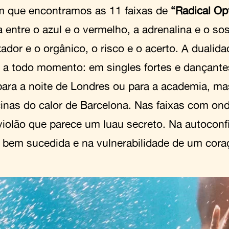
m que encontramos as 11 faixas de
“Radical Op
a entre o azul e o vermelho, a adrenalina e o so
zador e o orgânico, o risco e o acerto. A dualida
 a todo momento: em singles fortes e dançant
 para a noite de Londres ou para a academia, m
cinas do calor de Barcelona. Nas faixas com on
violão que parece um luau secreto. Na autocon
 bem sucedida e na vulnerabilidade de um cora