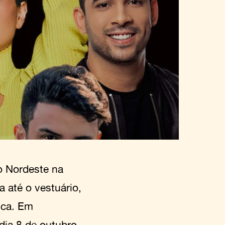
o Nordeste na
a até o vestuário,
ica. Em
ia 8 de outubro,