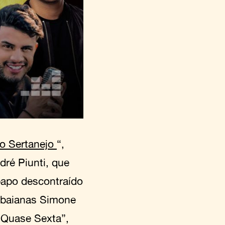
o Sertanejo
“,
dré Piunti, que
papo descontraído
 baianas Simone
a Quase Sexta”,