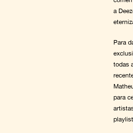
a Deez
eterni
Para d
exclus
todas 
recent
Matheu
para c
artist
playli