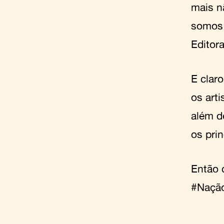
mais n
somos 
Editor
E clar
os art
além d
os prin
Então 
#Nação