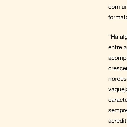
com um
formato
“Há al
entre 
acomp
cresce
nordes
vaquej
caract
sempre
acredi