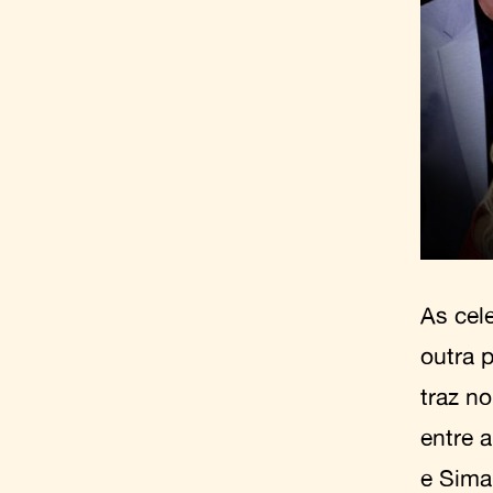
As cel
outra 
traz n
entre 
e Sima