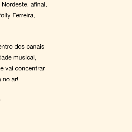
Nordeste, afinal,
lly Ferreira,
entro dos canais
edade musical,
ue vai concentrar
 no ar!
o