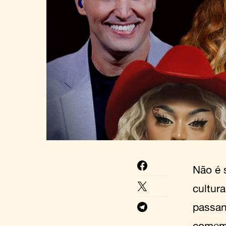
Não é 
cultura
passan
comemo