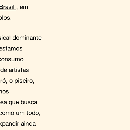
Brasil
, em
olos.
sical dominante
 estamos
 consumo
de artistas
ó, o piseiro,
tmos
esa que busca
e como um todo,
xpandir ainda