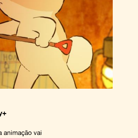
y+
a animação vai