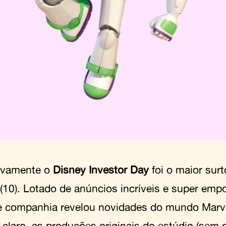
tivamente o
Disney Investor Day
foi o maior surt
(10). Lotado de anúncios incríveis e super empo
e companhia revelou novidades do mundo Marve
 claro, as produções originais do estúdio (sem o