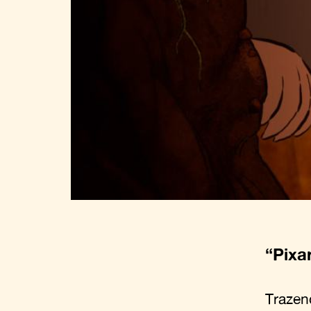
“
Pixa
Trazen