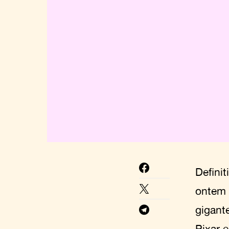
Defini
ontem 
gigant
Pixar e