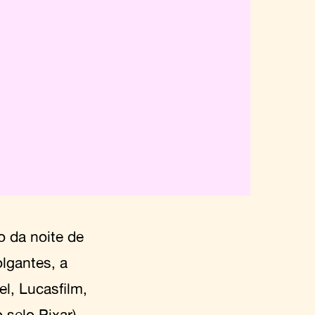
o da noite de
lgantes, a
l, Lucasfilm,
 selo Pixar).