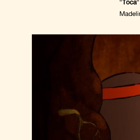
“
Toca
“
Madeli