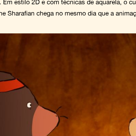
. Em estilo 2D e com técnicas de aquarela, o cur
ne Sharafian chega no mesmo dia que a animaç