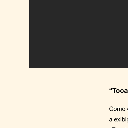
“
Toca
Como é
a exib