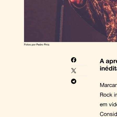
Fotos por Pedro Piniz
A apr
inédi
Marcan
Rock i
em víd
Consid