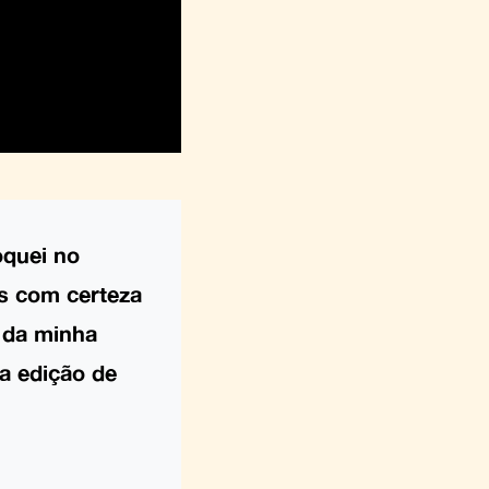
oquei no
as com certeza
o da minha
na edição de