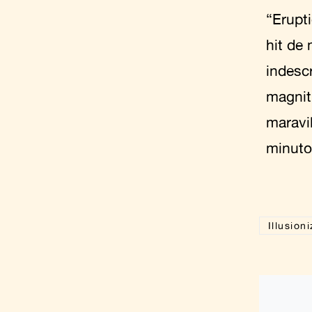
“Erupti
hit de 
indescr
magnit
maravi
minuto
Illusion