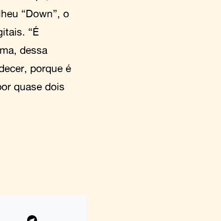
olheu “Down”, o
itais. “É
orma, dessa
decer, porque é
por quase dois