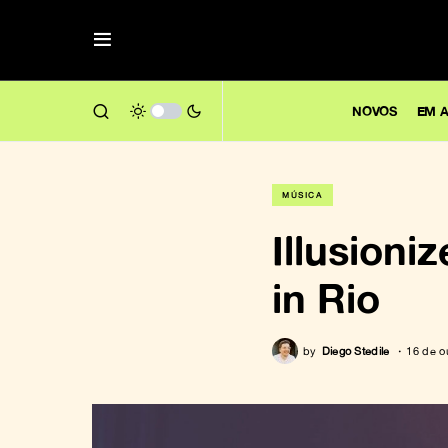
NOVOS
EM A
MÚSICA
Illusioni
in Rio
by
Diego Stedile
16 de o