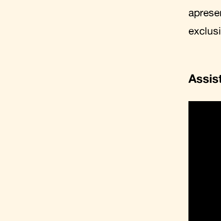
aprese
exclus
Assis