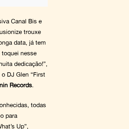
iva Canal Bis e
usionize trouxe
onga data, já tem
 toquei nesse
muita dedicação!”,
 o DJ Glen “First
nin Records
.
conhecidas, todas
o para
What’s Up”,