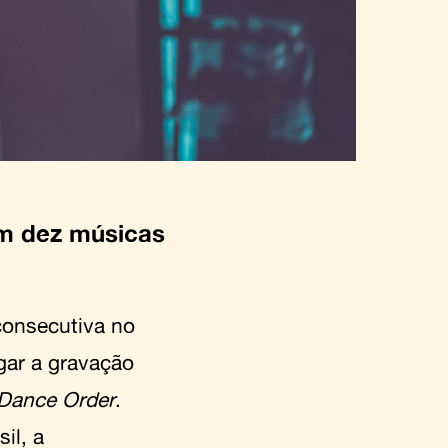
om dez músicas
consecutiva no
gar a gravação
Dance Order
.
sil, a