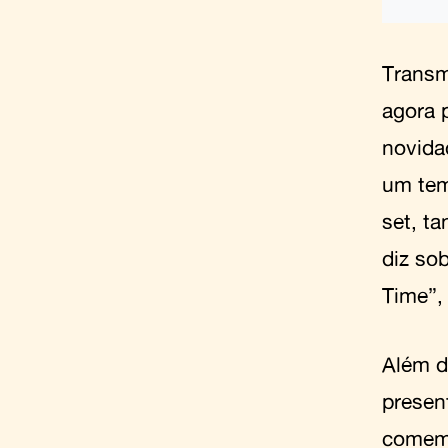
Transm
agora 
novida
um tem
set, t
diz so
Time”,
Além d
presen
comemo