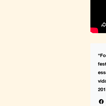
“Fo
fes
ess
vid
201