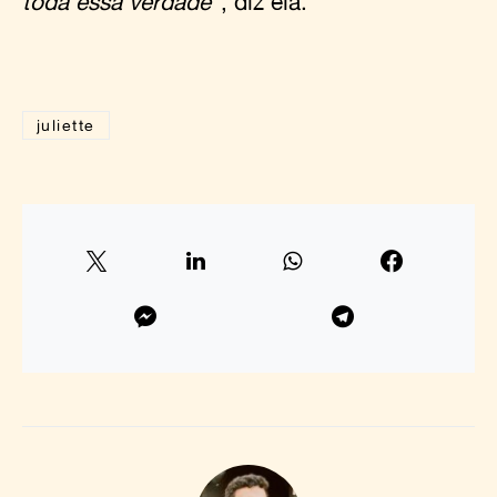
toda essa verdade
”, diz ela.
juliette