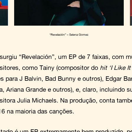
“Revelación” – Selena Gomez
surgiu “Revelación”, um EP de 7 faixas, com m
itores, como Tainy (compositor do
hit ‘I Like It
s para J Balvin, Bad Bunny e outros), Edgar Bar
 Ariana Grande e outros), e, claro, incluindo su
itora Julia Michaels. Na produção, conta tam
 na maioria das canções.
ltado é um EP extremamente bem produzido, p