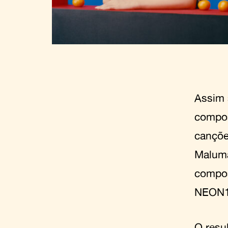
Assim 
compos
cançõe
Maluma,
compos
NEON16
O resu