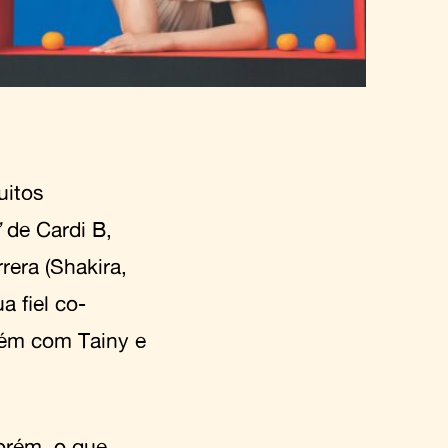
uitos
’
de Cardi B,
rera (Shakira,
a fiel co-
bém com Tainy e
orém, o que