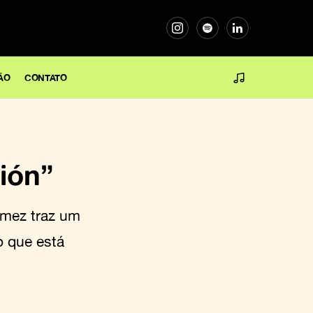
ÃO
CONTATO
ión”
omez traz um
o que está