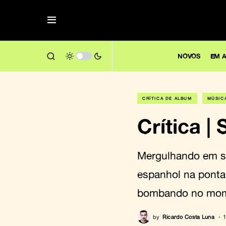
NOVOS
EM A
CRÍTICA DE ÁLBUM
MÚSIC
Crítica |
Mergulhando em su
espanhol na ponta
bombando no mome
by
Ricardo Costa Luna
1