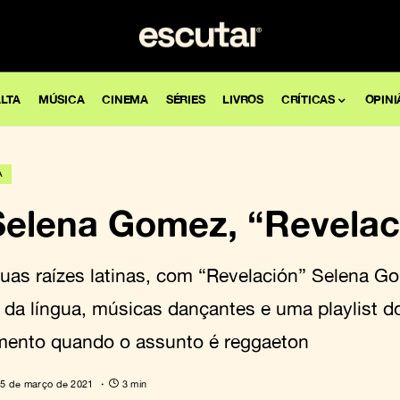
LTA
MÚSICA
CINEMA
SÉRIES
LIVROS
CRÍTICAS
OPINI
A
 Selena Gomez, “Revelac
as raízes latinas, com “Revelación” Selena G
 da língua, músicas dançantes e uma playlist d
nto quando o assunto é reggaeton
5 de março de 2021
3 min