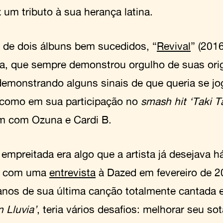
 um tributo à sua herança latina.
 de dois álbuns bem sucedidos, “
Revival
” (2016
sta, que sempre demonstrou orgulho de suas orig
demonstrando alguns sinais de que queria se jo
, como em sua participação no
smash hit
‘Taki T
 com Ozuna e Cardi B.
 empreitada era algo que a artista já desejava h
o com uma
entrevista
à Dazed em fevereiro de 
anos de sua última canção totalmente cantada
 Lluvia’
, teria vários desafios: melhorar seu so