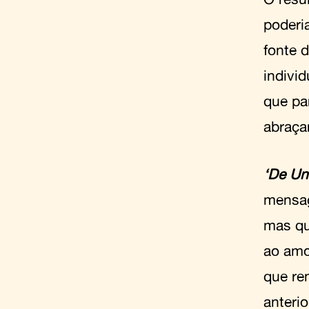
poderi
fonte 
indivi
que par
abraça
‘De Un
mensag
mas qu
ao amo
que re
anterio