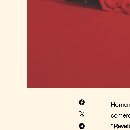
Homena
comerc
“Revel