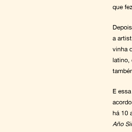
que fez
Depois
a arti
vinha 
latino
também
E essa
acord
há 10 
Año Sin