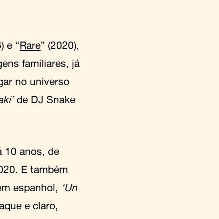
) e “
Rare
” (2020),
ens familiares, já
gar no universo
aki’
de DJ Snake
á 10 anos, de
2020. E também
 em espanhol,
‘Un
taque e claro,