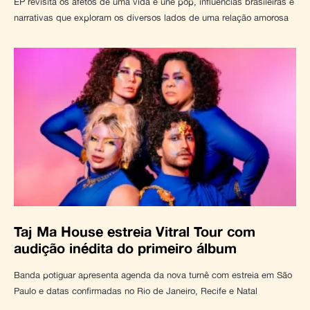
EP revisita os afetos de uma vida e une pop, influências brasileiras e
narrativas que exploram os diversos lados de uma relação amorosa
Taj Ma House estreia Vitral Tour com
audição inédita do primeiro álbum
Banda potiguar apresenta agenda da nova turnê com estreia em São
Paulo e datas confirmadas no Rio de Janeiro, Recife e Natal