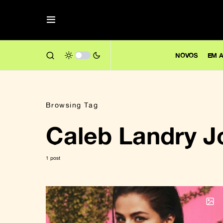
NOVOS
EM A
Browsing Tag
Caleb Landry J
1 post