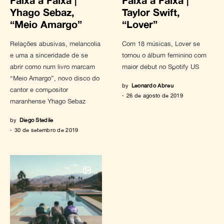
Faixa a Faixa |
Faixa a Faixa |
Yhago Sebaz,
Taylor Swift,
“Meio Amargo”
“Lover”
Relações abusivas, melancolia
Com 18 músicas, Lover se
e uma a sinceridade de se
tornou o álbum feminino com
abrir como num livro marcam
maior debut no Spotify US
“Meio Amargo”, novo disco do
by
Leonardo Abreu
cantor e compositor
26 de agosto de 2019
maranhense Yhago Sebaz
by
Diego Stedile
30 de setembro de 2019