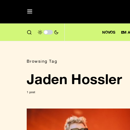
NOVOS
EM A
Browsing Tag
Jaden Hossler
1 post