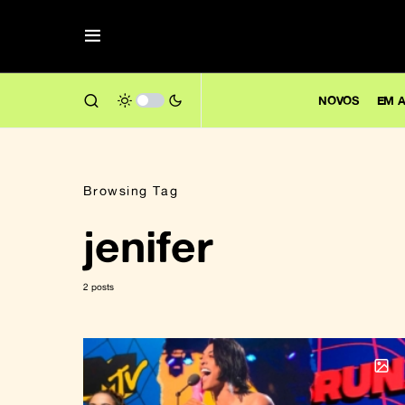
NOVOS
EM A
Browsing Tag
jenifer
2 posts