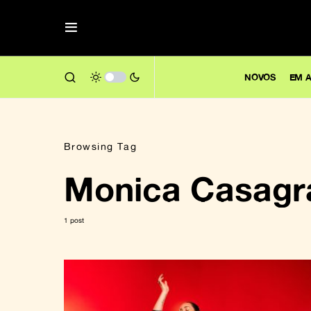
NOVOS
EM A
Browsing Tag
Monica Casagr
1 post