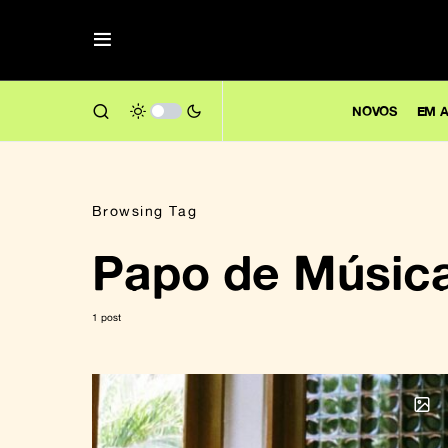
NOVOS
EM A
Browsing Tag
Papo de Músic
1 post