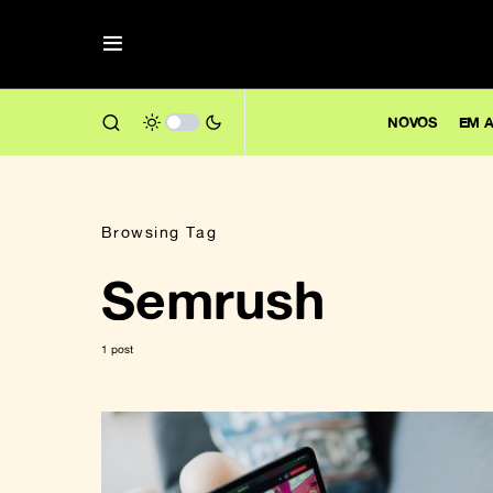
NOVOS
EM A
Browsing Tag
Semrush
1 post