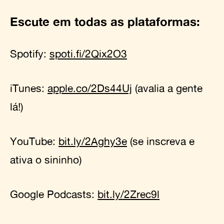
Escute em todas as plataformas:
Spotify:
spoti.fi/2Qix2O3
iTunes:
apple.co/2Ds44Uj
(avalia a gente
lá!)
YouTube:
bit.ly/2Aghy3e
(se inscreva e
ativa o sininho)
Google Podcasts:
bit.ly/2Zrec9l