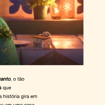
anto
, o tão
os
que
 história gira em
vive em uma casa