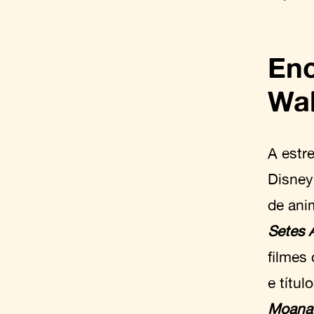
Enc
Wal
A estr
Disney
de ani
Setes 
filmes
e títu
Moana: