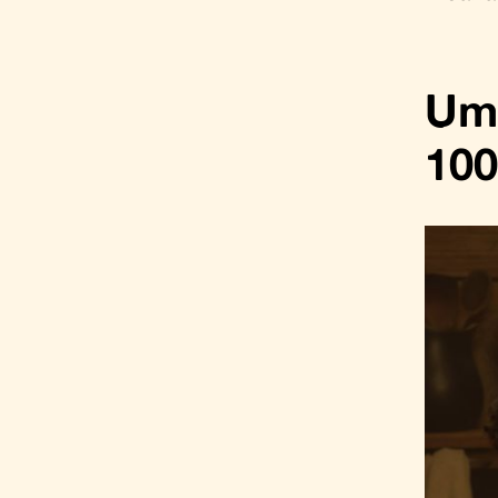
Um 
10