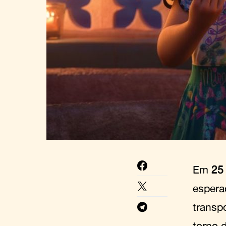
Em
25 
espera
transp
torno 