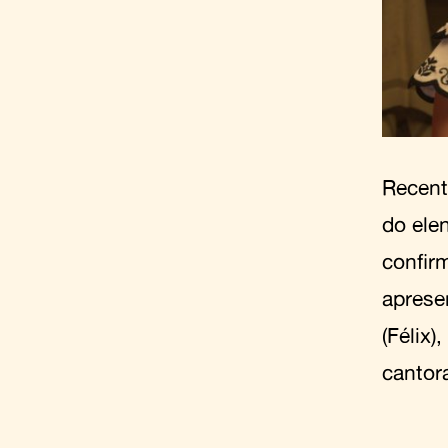
Recent
do ele
confir
aprese
(Félix)
cantora