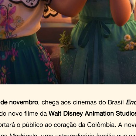
de novembro
, chega aos cinemas do Brasil
Enc
do novo filme da
Walt Disney Animation Studi
ortará o público ao coração da Colômbia. A nova
dos Madrigals, uma extraordinária família que 