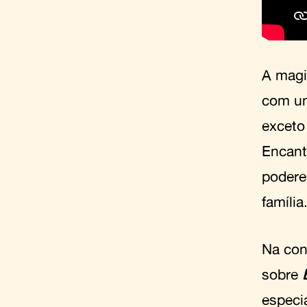
A magi
com um
exceto
Encant
podere
família
Na con
sobre
especia