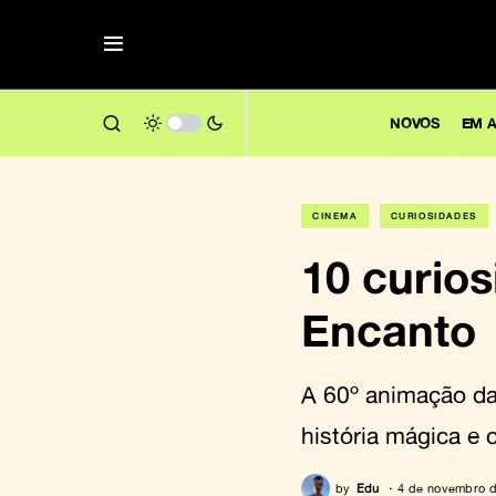
NOVOS
EM A
CINEMA
CURIOSIDADES
10 curio
Encanto
A 60º animação da
história mágica e 
by
Edu
4 de novembro 