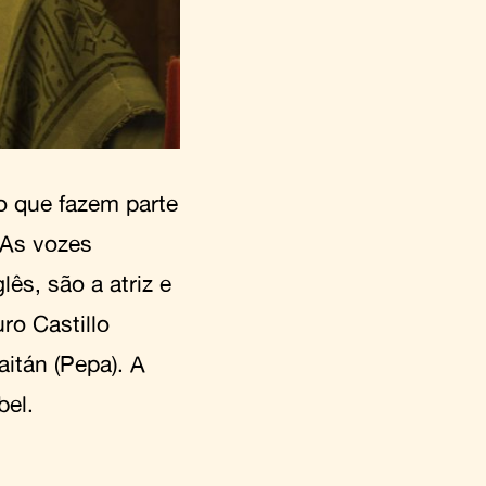
o que fazem parte
 As vozes
ês, são a atriz e
ro Castillo
aitán (Pepa). A
bel.