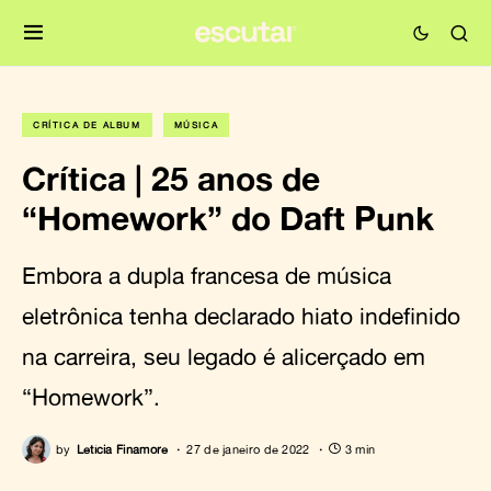
CRÍTICA DE ÁLBUM
MÚSICA
Crítica | 25 anos de
“Homework” do Daft Punk
Embora a dupla francesa de música
eletrônica tenha declarado hiato indefinido
na carreira, seu legado é alicerçado em
“Homework”.
by
Letícia Finamore
27 de janeiro de 2022
3 min