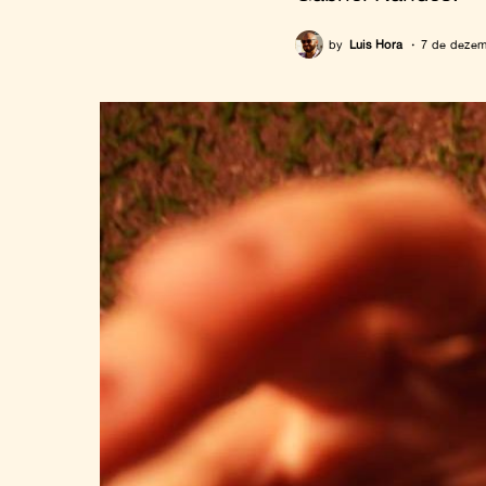
by
Luis Hora
7 de dezem