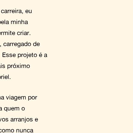
arreira, eu
pela minha
mite criar.
, carregado de
. Esse projeto é a
ais próximo
iel.
ma viagem por
ia quem o
os arranjos e
o como nunca