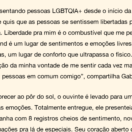
sentando pessoas LGBTQIA+ desde o início da c
 quis que as pessoas se sentissem libertadas 
. Liberdade pra mim é o combustível que me per
nd é um lugar de sentimentos e emoções livres
as, um lugar de conforto que ultrapassa o físico
ação da minha vontade de me sentir cada vez m
 pessoas em comum comigo”, compartilha Gabr
orecer ao pôr do sol, o ouvinte é levado para u
as emoções. Totalmente entregue, ele presente
nha com 8 registros cheios de sentimento, nov
ipações pra lá de especiais. Seu coração abert