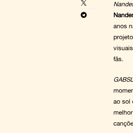
Nande
Nande
anos n
projeto
visuai
fãs.
GABS
moment
ao sol
melhor
cançõe