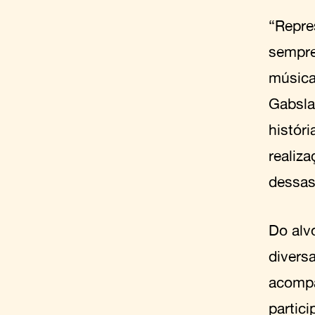
“Repre
sempre
música
Gabsla
históri
realiz
dessas
Do alv
divers
acompa
partic