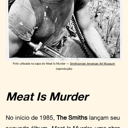
Foto utilizada na capa do Meat Is Murder —
Smithsonian American Art Museum
(reprodução)
Meat Is Murder
No início de 1985,
The Smiths
lançam seu
segundo álbum,
Meat Is Murder
, uma obra