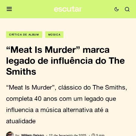
CRÍTICA DE ÁLBUM
MÚSICA
“Meat Is Murder” marca
legado de influência do The
Smiths
“Meat Is Murder”, clássico do The Smiths,
completa 40 anos com um legado que
influencia a música alternativa até a
atualidade
by
William Galvão
12 de fevereiro de 2025
5 min