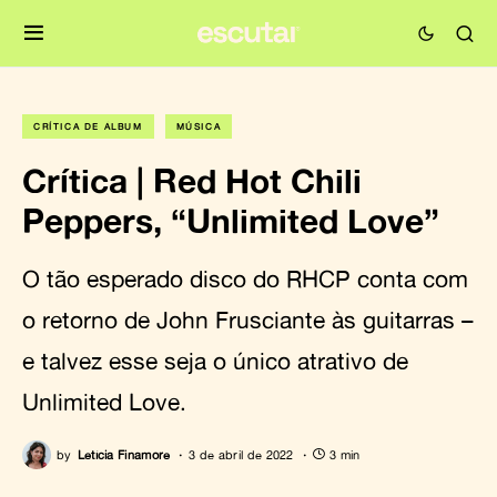
CRÍTICA DE ÁLBUM
MÚSICA
Crítica | Red Hot Chili
Peppers, “Unlimited Love”
O tão esperado disco do RHCP conta com
o retorno de John Frusciante às guitarras –
e talvez esse seja o único atrativo de
Unlimited Love.
by
Letícia Finamore
3 de abril de 2022
3 min