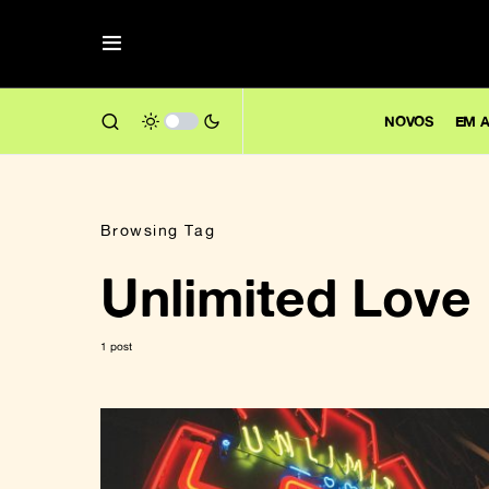
NOVOS
EM A
Browsing Tag
Unlimited Love
1 post